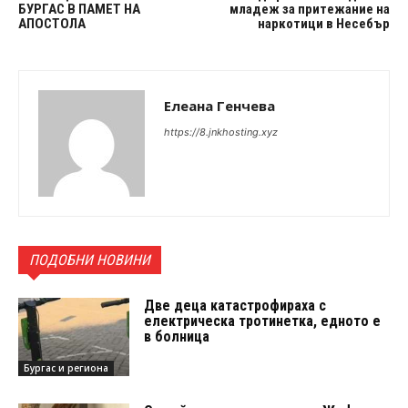
БУРГАС В ПАМЕТ НА
младеж за притежание на
АПОСТОЛА
наркотици в Несебър
Елеана Генчева
https://8.jnkhosting.xyz
ПОДОБНИ НОВИНИ
Две деца катастрофираха с
електрическа тротинетка, едното е
в болница
Бургас и региона