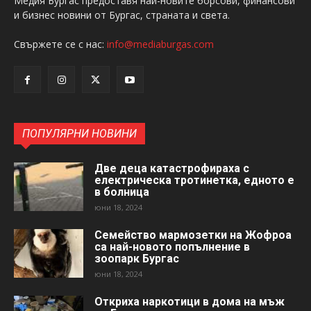
Медия Бургас предоставя най-новите борсови, финансови
и бизнес новини от Бургас, страната и света.
Свържете се с нас:
info@mediaburgas.com
ПОПУЛЯРНИ НОВИНИ
Две деца катастрофираха с
електрическа тротинетка, едното е
в болница
юни 18, 2024
Семейство мармозетки на Жофроа
са най-новото попълнение в
зоопарк Бургас
юни 18, 2024
Откриха наркотици в дома на мъж