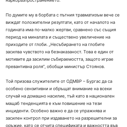
наркоразпространението.
По думите му в борбата с пътния травматизъм вече се
виждат положителни резултати, като от началото на
годината има по-малко жертви, сравнено със същия
период на миналата и съществено увеличение на
приходите от глоби. „Несъбирането на глобите
засилва чувството на безнаказаност. Това е един от
мотивите да засилим събираемостта, защото играе
превантивна роля”, обобщи министър Стоянов.
Той призова служителите от ОДМВР – Бургас да са
особено сензитивни и обръщат внимание на всеки
случай на домашно насилие, тъй като в национален
мащаб тенденцията е към повишение на тези
инциденти. Особено важно е да се упражнява и
засилен контрол при издаването на разрешителни за
оръжие, като се отчита спецификата и важността във