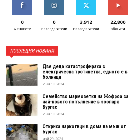
0
0
3,912
22,800
Феновете
последователи
последователи
абонати
ПОСЛЕДНИ НОВИНИ
Две деца катастрофираха с
електрическа тротинетка, едното е в
болница
юни 18, 2024
Семейство мармозетки на Жофроа са
най-новото попълнение в зоопарк
Бургас
юни 18, 2024
Откриха наркотици в дома на мъж от
Бургас
май 29, 2024