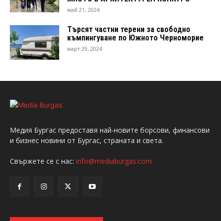
май 21, 2024
Търсят частни терени за свободно
къмпингуване по Южното Черноморие
март 29, 2024
Медия Бургас предоставя най-новите борсови, финансови
и бизнес новини от Бургас, страната и света.
Свържете се с нас:
info@mediaburgas.com