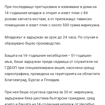
При последващо претърсване и изземване в дома на
14-годишния младеж е открит и иззет плик с 84
розови хапчета екстази, а от прилежащо таванско
помещение е иззет плик с около 500 грама марихуана.
Младежът е задържан за срок до 24 часа. По случая е
образувано бързо производство.
Бащата на 14-годишния несебърлия – 51-годишен
мъж, беше задържан преди седмица от служители на
ГДБОП при специализирана акция, насочена срещу
наркотрафика, проведена на територията на областите
Благоевград, Бургас и Пловдив.
При нея беше осуетена сделка за 30 кг. марихуана,
задържани бяха шестима български граждани, сред
които и бащата на 14-годишния младеж от Несебър.