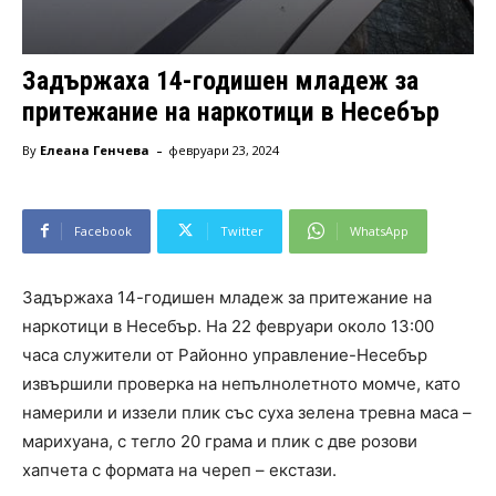
Задържаха 14-годишен младеж за
притежание на наркотици в Несебър
-
By
Елеана Генчева
февруари 23, 2024
Facebook
Twitter
WhatsApp
Задържаха 14-годишен младеж за притежание на
наркотици в Несебър. На 22 февруари около 13:00
часа служители от Районно управление-Несебър
извършили проверка на непълнолетното момче, като
намерили и иззели плик със суха зелена тревна маса –
марихуана, с тегло 20 грама и плик с две розови
хапчета с формата на череп – екстази.