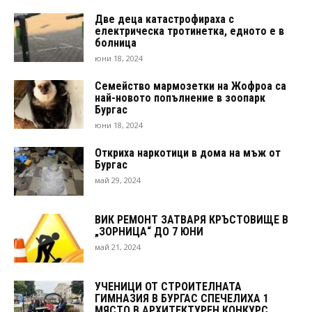
Две деца катастрофираха с
електрическа тротинетка, едното е в
болница
юни 18, 2024
Семейство мармозетки на Жофроа са
най-новото попълнение в зоопарк
Бургас
юни 18, 2024
Откриха наркотици в дома на мъж от
Бургас
май 29, 2024
ВИК РЕМОНТ ЗАТВАРЯ КРЪСТОВИЩЕ В
„ЗОРНИЦА“ ДО 7 ЮНИ
май 21, 2024
УЧЕНИЦИ ОТ СТРОИТЕЛНАТА
ГИМНАЗИЯ В БУРГАС СПЕЧЕЛИХА 1
МЯСТО В АРХИТЕКТУРЕН КОНКУРС