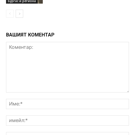
Бургас и региона
ВАШИЯТ КОМЕНТАР
Коментар:
Им
им
Уе