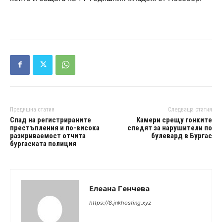
Предишна статия
Следваща статия
Спад на регистрираните
Камери срещу гонките
престъпления и по-висока
следят за нарушители по
разкриваемост отчита
булевард в Бургас
бургаската полиция
Елеана Генчева
https://8.jnkhosting.xyz