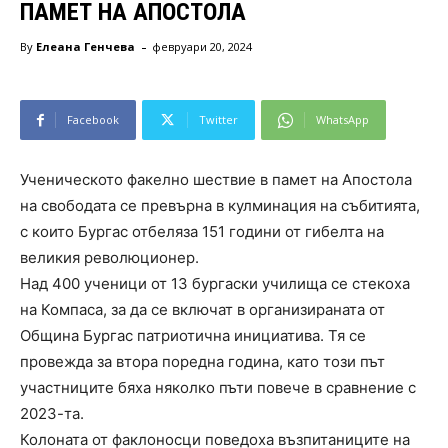
ПАМЕТ НА АПОСТОЛА
-
By
Елеана Генчева
февруари 20, 2024
Facebook
Twitter
WhatsApp
Ученическото факелно шествие в памет на Апостола
на свободата се превърна в кулминация на събитията,
с които Бургас отбеляза 151 години от гибелта на
великия революционер.
Над 400 ученици от 13 бургаски училища се стекоха
на Компаса, за да се включат в организираната от
Община Бургас патриотична инициатива. Тя се
провежда за втора поредна година, като този път
участниците бяха няколко пъти повече в сравнение с
2023-та.
Колоната от факлоносци поведоха възпитаниците на