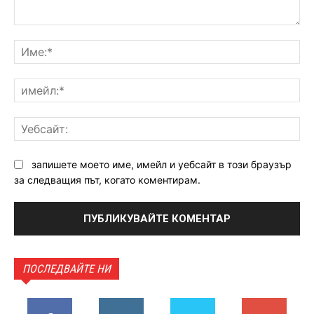
Коментар:
Им
им
Уе
запишете моето име, имейл и уебсайт в този браузър
за следващия път, когато коментирам.
ПОСЛЕДВАЙТЕ НИ