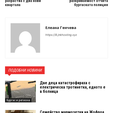
разраства с два нови
разкриваемост отчита
квартала
бургаската полиция
Елеана Генчева
https://8.jnkhosting.xyz
ПОДОБНИ НОВИНИ
Две деца катастрофираха с
електрическа тротинетка, едното е
в болница
Бургас и региона
Семейство мармозетки на Жофроа