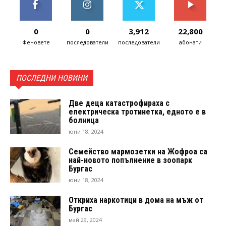
0
0
3,912
22,800
Феновете
последователи
последователи
абонати
ПОСЛЕДНИ НОВИНИ
Две деца катастрофираха с
електрическа тротинетка, едното е в
болница
юни 18, 2024
Семейство мармозетки на Жофроа са
най-новото попълнение в зоопарк
Бургас
юни 18, 2024
Откриха наркотици в дома на мъж от
Бургас
май 29, 2024