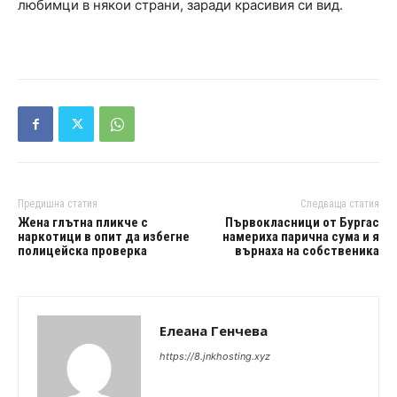
любимци в някои страни, заради красивия си вид.
Предишна статия
Следваща статия
Жена глътна пликче с
Първокласници от Бургас
наркотици в опит да избегне
намериха парична сума и я
полицейска проверка
върнаха на собственика
Елеана Генчева
https://8.jnkhosting.xyz