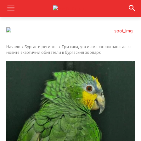
Начало
Бургас и региона
Три какадута и амазонски папагал са
новите екзотични обитатели в бургаския зоопарк