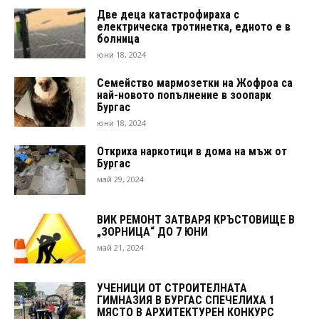
Две деца катастрофираха с
електрическа тротинетка, едното е в
болница
юни 18, 2024
Семейство мармозетки на Жофроа са
най-новото попълнение в зоопарк
Бургас
юни 18, 2024
Откриха наркотици в дома на мъж от
Бургас
май 29, 2024
ВИК РЕМОНТ ЗАТВАРЯ КРЪСТОВИЩЕ В
„ЗОРНИЦА“ ДО 7 ЮНИ
май 21, 2024
УЧЕНИЦИ ОТ СТРОИТЕЛНАТА
ГИМНАЗИЯ В БУРГАС СПЕЧЕЛИХА 1
МЯСТО В АРХИТЕКТУРЕН КОНКУРС