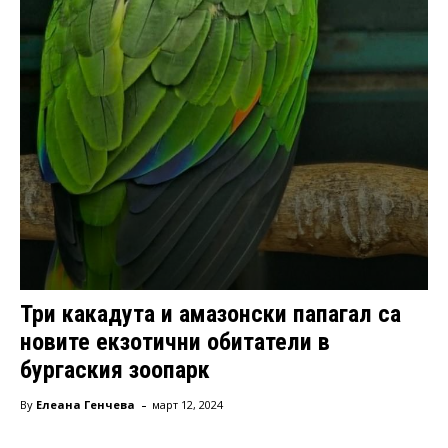
Три какадута и амазонски папагал са
новите екзотични обитатели в
бургаския зоопарк
-
By
Елеана Генчева
март 12, 2024