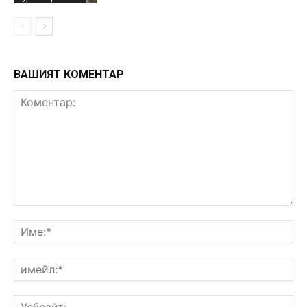
ВАШИЯТ КОМЕНТАР
Коментар:
Им
им
Уе