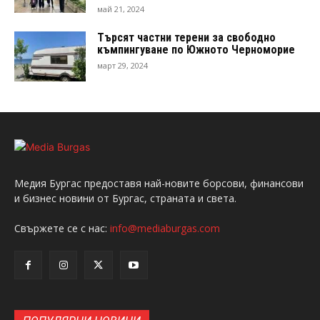
май 21, 2024
Търсят частни терени за свободно
къмпингуване по Южното Черноморие
март 29, 2024
Медия Бургас предоставя най-новите борсови, финансови
и бизнес новини от Бургас, страната и света.
Свържете се с нас:
info@mediaburgas.com