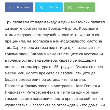
Facebook
Twitter
WhatsApp
Три папагали от вида Какаду и един амазонски папагал
са новите обитатели на Зоопарк-Бургас. Красивите
птици са дарение от случайни посетители, които са
преценили, че зоопарка е най-подходящото място за
тях. Характерно за този вид птици е, че изискват по-
голяма площ. Затова в момента птиците са настанени
в голяма остъклена волиера, където се поддържа
постоянна температура от 25 градуса. Очаква се през
месец май, когато времето се стопли, птиците да
бъдат преместени при останалите папагали.
Папагалът Какаду живее в Австралия, Нова Гвинея и
Индонезия. Интересен факт, е че те са едни от най-
гръмогласните папагали и често крещят за собствено
удоволствие. Папагалите се отглеждат и като домашни