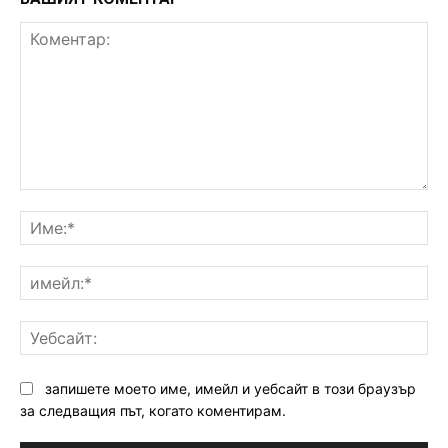
Коментар:
Им
им
Уе
запишете моето име, имейл и уебсайт в този браузър
за следващия път, когато коментирам.