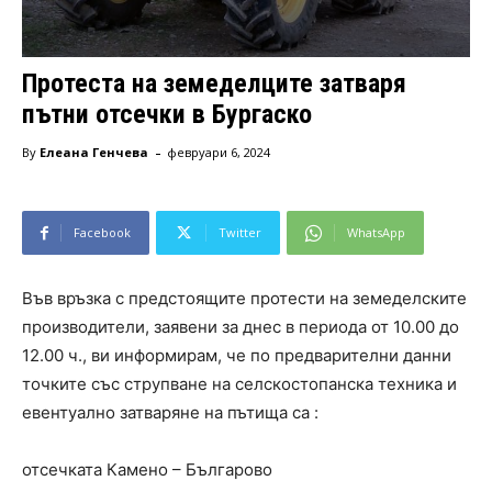
Протеста на земеделците затваря
пътни отсечки в Бургаско
-
By
Елеана Генчева
февруари 6, 2024
Facebook
Twitter
WhatsApp
Във връзка с предстоящите протести на земеделските
производители, заявени за днес в периода от 10.00 до
12.00 ч., ви информирам, че по предварителни данни
точките със струпване на селскостопанска техника и
евентуално затваряне на пътища са :
отсечката Камено – Българово