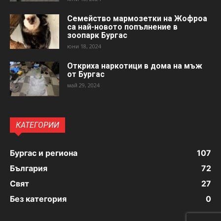
Семейство мармозетки на Жофроа
са най-новото попълнение в
зоопарк Бургас
юни 18, 2024
Откриха наркотици в дома на мъж
от Бургас
май 29, 2024
КАТЕГОРИИ
Бургас и региона
107
България
72
Свят
27
Без категория
0