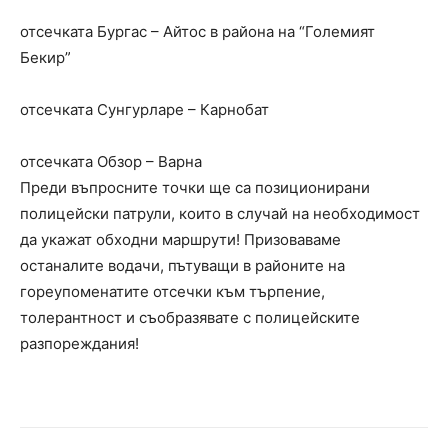
отсечката Бургас – Айтос в района на “Големият
Бекир”
отсечката Сунгурларе – Карнобат
отсечката Обзор – Варна
Преди въпросните точки ще са позиционирани
полицейски патрули, които в случай на необходимост
да укажат обходни маршрути! Призоваваме
останалите водачи, пътуващи в районите на
гореупоменатите отсечки към търпение,
толерантност и съобразявате с полицейските
разпореждания!