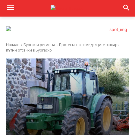
Начало
Бургас и региона
Протеста на земеделците затваря
пътни отсечки в Бургаско