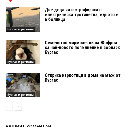
Две деца катастрофираха с
електрическа тротинетка, едното е
в болница
Бургас и региона
Семейство мармозетки на Жофроа
са най-новото попълнение в зоопарк
Бургас
Бургас и региона
Откриха наркотици в дома на мъж от
Бургас
Бургас и региона
ВАШИЯТ КОМЕНТАР