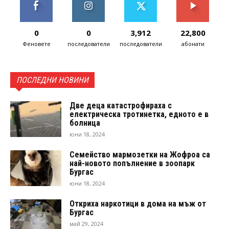
0
0
3,912
22,800
Феновете
последователи
последователи
абонати
ПОСЛЕДНИ НОВИНИ
Две деца катастрофираха с
електрическа тротинетка, едното е в
болница
юни 18, 2024
Семейство мармозетки на Жофроа са
най-новото попълнение в зоопарк
Бургас
юни 18, 2024
Откриха наркотици в дома на мъж от
Бургас
май 29, 2024