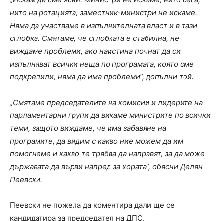
нито на ротацията, заместник-министри не искаме.
Няма да участваме в изпълнителната власт и в тази
сглобка. Смятаме, че сглобката е стабилна, не
виждаме проблеми, ако наистина почнат да си
изпълняват всички неща по програмата, която сме
подкрепили, няма да има проблеми“, допълни той.
„Смятаме председателите на комисии и лидерите на
парламентарни групи да викаме министрите по всички
теми, защото виждаме, че има забавяне на
програмите, да видим с какво ние можем да им
помогнеме и какво те трябва да направят, за да може
държавата да върви напред за хората“, обясни Делян
Пеевски.
Пеевски не пожела да коментира дали ще се
кандидатира за председател на ДПС.