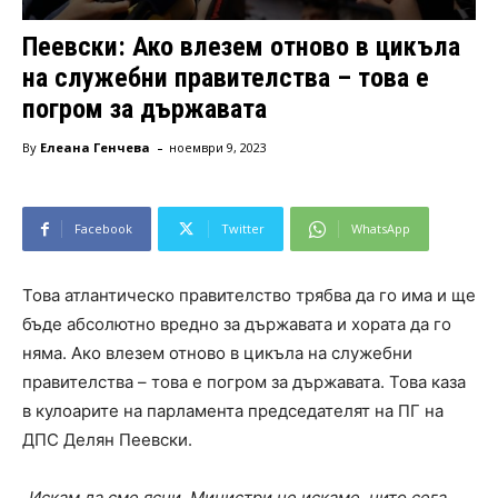
Пеевски: Ако влезем отново в цикъла
на служебни правителства – това е
погром за държавата
-
By
Елеана Генчева
ноември 9, 2023
Facebook
Twitter
WhatsApp
Това атлантическо правителство трябва да го има и ще
бъде абсолютно вредно за държавата и хората да го
няма. Ако влезем отново в цикъла на служебни
правителства – това е погром за държавата. Това каза
в кулоарите на парламента председателят на ПГ на
ДПС Делян Пеевски.
„Искам да сме ясни. Министри не искаме, нито сега,