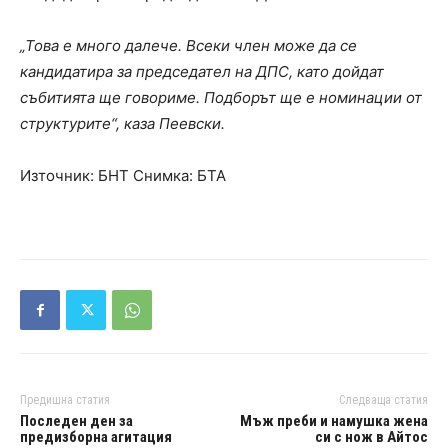
„Това е много далече. Всеки член може да се
кандидатира за председател на ДПС, като дойдат
събитията ще говориме. Подборът ще е номинации от
структурите“, каза Пеевски.
Източник: БНТ Снимка: БТА
Предишна статия
Следваща статия
Последен ден за
Мъж преби и намушка жена
предизборна агитация
си с нож в Айтос