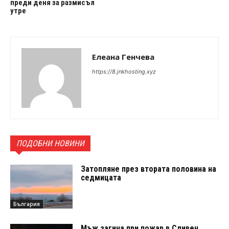
преди деня за размисъл
утре
Елеана Генчева
https://8.jnkhosting.xyz
ПОДОБНИ НОВИНИ
Затопляне през втората половина на
седмицата
България
Мъж загина при пожар в Сливен,