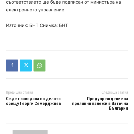
съответствието ще бъде подписан от министъра на
електронното управление.
Източник: БНТ Снимка: БНТ
Предишна статия
Следваща статия
Съдът заседава по делото
Предупреждение за
срещу Георги Семерджиев
проливни валежи в Източна
България