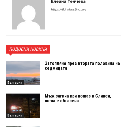
Елеана Генчева
https://8.jnkhosting.xyz
ПОДОБНИ НОВИНИ
Затопляне през втората половина на
седмицата
България
Мъж загина при пожар в Сливен,
жена е обгазена
България