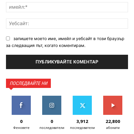
им
Уе
запишете моето име, имейл и уебсайт в този браузър
за следващия път, когато коментирам.
ПОСЛЕДВАЙТЕ НИ
0
0
3,912
22,800
Феновете
последователи
последователи
абонати