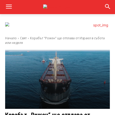
Начало
Свят
Корабът "Рожен" ще отплава от Израел в събота
или неделя
Корабът „Рожен“ ще отплава от