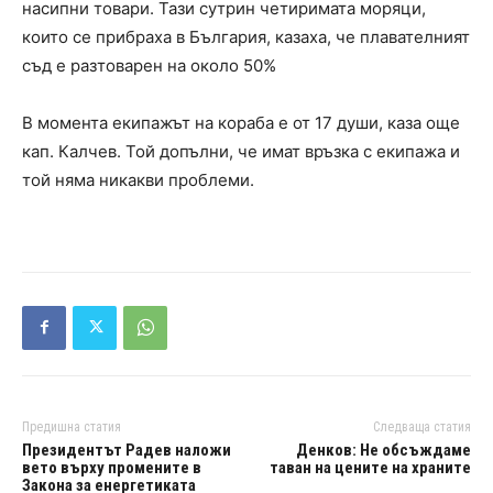
насипни товари. Тази сутрин четиримата моряци,
които се прибраха в България, казаха, че плавателният
съд е разтоварен на около 50%
В момента екипажът на кораба е от 17 души, каза още
кап. Калчев. Той допълни, че имат връзка с екипажа и
той няма никакви проблеми.
Предишна статия
Следваща статия
Президентът Радев наложи
Денков: Не обсъждаме
вето върху промените в
таван на цените на храните
Закона за енергетиката