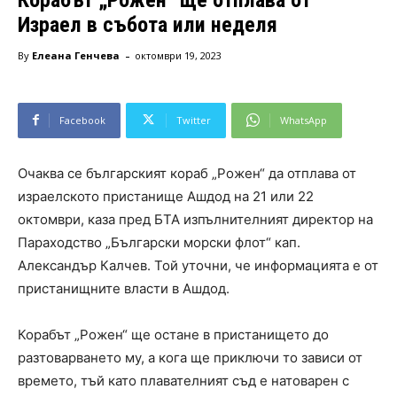
Израел в събота или неделя
-
By
Елеана Генчева
октомври 19, 2023
Facebook
Twitter
WhatsApp
Очаква се българският кораб „Рожен“ да отплава от
израелското пристанище Ашдод на 21 или 22
октомври, каза пред БТА изпълнителният директор на
Параходство „Български морски флот“ кап.
Александър Калчев. Той уточни, че информацията е от
пристанищните власти в Ашдод.
Корабът „Рожен“ ще остане в пристанището до
разтоварването му, а кога ще приключи то зависи от
времето, тъй като плавателният съд е натоварен с