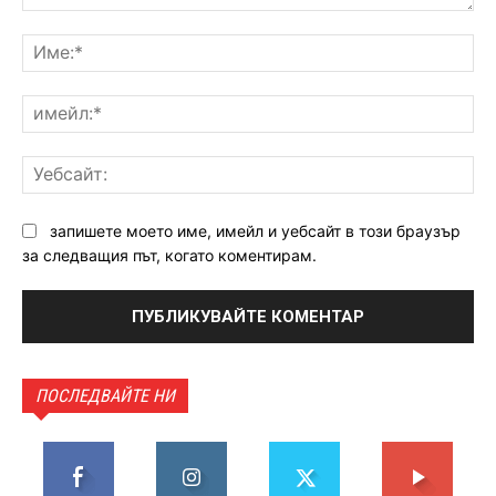
Коментар:
Им
им
Уе
запишете моето име, имейл и уебсайт в този браузър
за следващия път, когато коментирам.
ПОСЛЕДВАЙТЕ НИ