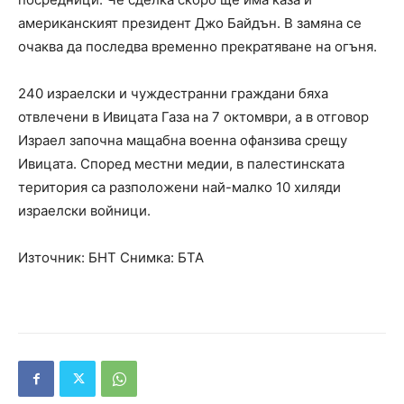
американският президент Джо Байдън. В замяна се
очаква да последва временно прекратяване на огъня.
240 израелски и чуждестранни граждани бяха
отвлечени в Ивицата Газа на 7 октомври, а в отговор
Израел започна мащабна военна офанзива срещу
Ивицата. Според местни медии, в палестинската
територия са разположени най-малко 10 хиляди
израелски войници.
Източник: БНТ Снимка: БТА