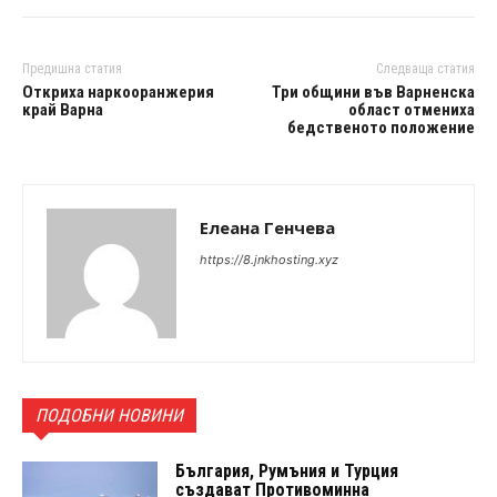
Предишна статия
Следваща статия
Откриха наркооранжерия
Три общини във Варненска
край Варна
област отмениха
бедственото положение
Елеана Генчева
https://8.jnkhosting.xyz
ПОДОБНИ НОВИНИ
България, Румъния и Турция
създават Противоминна