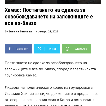
Хамас: Постигането на сделка за
освобождаването на заложниците е
все по-близо
-
By
Елеана Генчева
ноември 21, 2023
Facebook
Twitter
WhatsApp
Постигането на сделка за освобождаването на
заложниците е все по-близо, според палестинската
групировка Хамас.
Лидерът на политическото крило на групировката
Исламил Хаиние заяви, че движението е предало своя
отговор на преговорния екип в Катар и останалите
посредници. Че сделка скоро ще има каза и