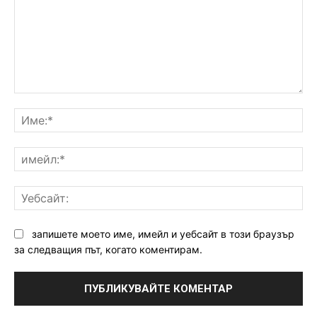
Коментар:
Им
им
Уе
запишете моето име, имейл и уебсайт в този браузър
за следващия път, когато коментирам.