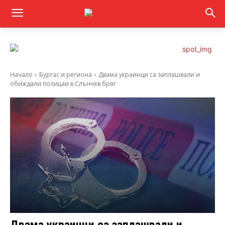
Начало
Бургас и региона
Двама украинци са заплашвали и
обиждали полицаи в Слънчев бряг
Двама украинци са заплашвали и