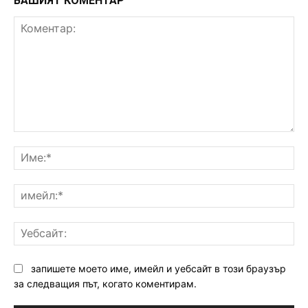
ВАШИЯТ КОМЕНТАР
Коментар:
Им
им
Уе
запишете моето име, имейл и уебсайт в този браузър
за следващия път, когато коментирам.