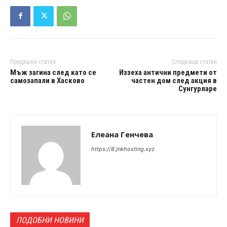
Предишна статия
Следваща статия
Мъж загина след като се
Иззеха антични предмети от
самозапали в Хасково
частен дом след акция в
Сунгурларе
Елеана Генчева
https://8.jnkhosting.xyz
ПОДОБНИ НОВИНИ