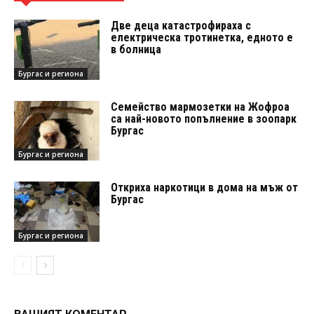
Две деца катастрофираха с
електрическа тротинетка, едното е
в болница
Бургас и региона
Семейство мармозетки на Жофроа
са най-новото попълнение в зоопарк
Бургас
Бургас и региона
Откриха наркотици в дома на мъж от
Бургас
Бургас и региона