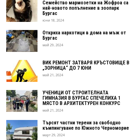
Семейство мармозетки на Жофроа са
най-новото попълнение в зоопарк
Бургас
юни 18, 2024
Откриха наркотици в дома на мъж от
Бургас
май 29, 2024
ВИК РЕМОНТ ЗАТВАРЯ КРЪСТОВИЩЕ В
„ЗОРНИЦА“ ДО 7 ЮНИ
май 21, 2024
УЧЕНИЦИ ОТ СТРОИТЕЛНАТА
ГИМНАЗИЯ В БУРГАС СПЕЧЕЛИХА 1
МЯСТО В АРХИТЕКТУРЕН КОНКУРС
май 21, 2024
Търсят частни терени за свободно
къмпингуване по Южното Черноморие
март 29, 2024