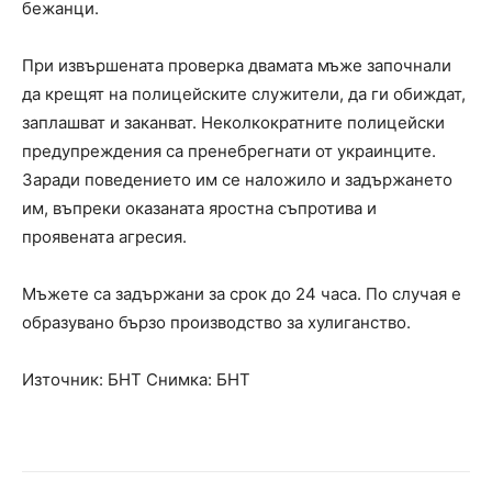
бежанци.
При извършената проверка двамата мъже започнали
да крещят на полицейските служители, да ги обиждат,
заплашват и заканват. Неколкократните полицейски
предупреждения са пренебрегнати от украинците.
Заради поведението им се наложило и задържането
им, въпреки оказаната яростна съпротива и
проявената агресия.
Мъжете са задържани за срок до 24 часа. По случая е
образувано бързо производство за хулиганство.
Източник: БНТ Снимка: БНТ