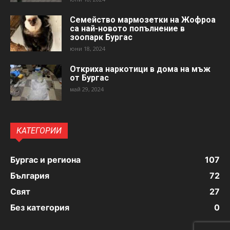
Семейство мармозетки на Жофроа
са най-новото попълнение в
зоопарк Бургас
юни 18, 2024
Откриха наркотици в дома на мъж
от Бургас
май 29, 2024
КАТЕГОРИИ
Бургас и региона
107
България
72
Свят
27
Без категория
0