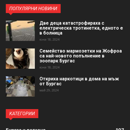
ПОПУЛЯРНИ НОВИНИ
Две деца катастрофираха с
електрическа тротинетка, едното е
в болница
юни 18, 2024
Семейство мармозетки на Жофроа
са най-новото попълнение в
зоопарк Бургас
юни 18, 2024
Откриха наркотици в дома на мъж
от Бургас
май 29, 2024
КАТЕГОРИИ
Бургас и региона
107