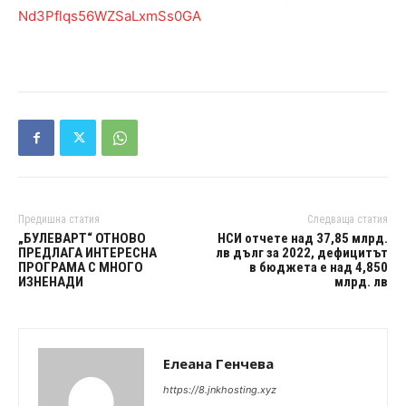
Nd3Pflqs56WZSaLxmSs0GA
Предишна статия
Следваща статия
„БУЛЕВАРТ“ ОТНОВО
НСИ отчете над 37,85 млрд.
ПРЕДЛАГА ИНТЕРЕСНА
лв дълг за 2022, дефицитът
ПРОГРАМА С МНОГО
в бюджета е над 4,850
ИЗНЕНАДИ
млрд. лв
Елеана Генчева
https://8.jnkhosting.xyz