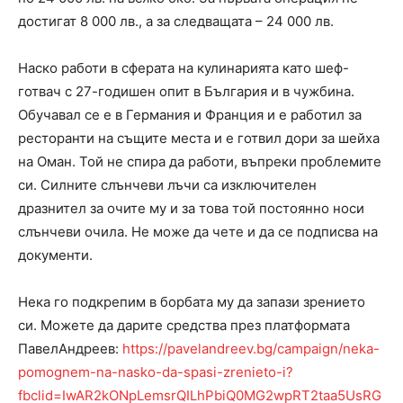
достигат 8 000 лв., а за следващата – 24 000 лв.
Наско работи в сферата на кулинарията като шеф-
готвач с 27-годишен опит в България и в чужбина.
Обучавал се е в Германия и Франция и е работил за
ресторанти на същите места и е готвил дори за шейха
на Оман. Той не спира да работи, въпреки проблемите
си. Силните слънчеви лъчи са изключителен
дразнител за очите му и за това той постоянно носи
слънчеви очила. Не може да чете и да се подписва на
документи.
Нека го подкрепим в борбата му да запази зрението
си. Можете да дарите средства през платформата
ПавелАндреев:
https://pavelandreev.bg/campaign/neka-
pomognem-na-nasko-da-spasi-zrenieto-i?
fbclid=IwAR2kONpLemsrQILhPbiQ0MG2wpRT2taa5UsRG