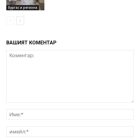
Бургас и региона
ВАШИЯТ КОМЕНТАР
Коментар:
Им
им