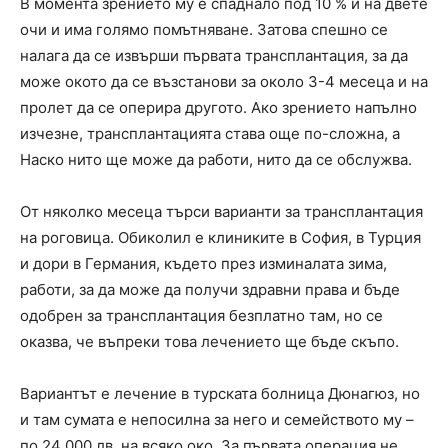
В момента зрението му е спаднало под 10 % и на двете
очи и има голямо помътняване. Затова спешно се
налага да се извърши първата трансплантация, за да
може окото да се възстанови за около 3-4 месеца и на
пролет да се оперира другото. Ако зрението напълно
изчезне, трансплантацията става още по-сложна, а
Наско нито ще може да работи, нито да се обслужва.
От няколко месеца търси варианти за трансплантация
на роговица. Обиколил е клиниките в София, в Турция
и дори в Германия, където през изминалата зима,
работи, за да може да получи здравни права и бъде
одобрен за трансплантация безплатно там, но се
оказва, че въпреки това лечението ще бъде скъпо.
Вариантът е лечение в турската болница Дюнагюз, но
и там сумата е непосилна за него и семейството му –
по 24 000 лв. на всяко око. За първата операция не