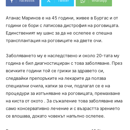
Facebook
Twitter
WhatsApp
Атанас Маринов е на 45 години, живее в Бургас и от
години се бори с латисова дистрофия на роговицата.
Единственият му шанс за да не ослепее е спешна
трансплантация на роговиците на двете очи.
Заболяването му е наследствено и около 20-тата му
година е бил диагностициран с това заболяване. През
всичките години той се грижи за здравето си,
следвайки препоръките на лекарите да ползва
специални очила, капки за очи, подлагал се е на
процедури за изтъняване на роговицата, премахване
на киста от окото . За съжаление това заболяване има
само консервативно лечение и с възрастта зрението
се влошава, докато човекът напълно ослепее.