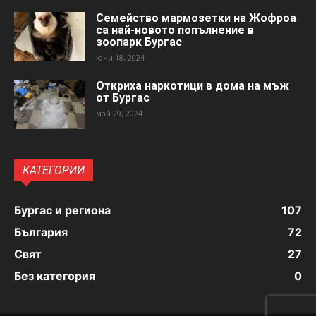
Семейство мармозетки на Жофроа
са най-новото попълнение в
зоопарк Бургас
юни 18, 2024
Откриха наркотици в дома на мъж
от Бургас
май 29, 2024
КАТЕГОРИИ
Бургас и региона
107
България
72
Свят
27
Без категория
0