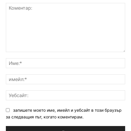
Коментар:
Им
им
Уе
запишете моето име, имейл и уебсайт в този браузър
за следващия път, когато коментирам.