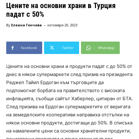
Цените на основни храни в Турция
падат с 50%
-
By
Елеана Генчева
октомври 20, 2023
Facebook
Twitter
WhatsApp
Цените на основни храни и продукти падат с до 50% от
днес в някои супермаркети след призив на президента
Реджеп Тайип Ердоган към търговците да
подпомогнат борбата на правителството с високата
инфлацията, съобщи сайтът Хаберлер, цитиран от БТА.
След призива на Ердоган супермаркетите от веригата
на земеделските кооперативи направиха отстъпки на
някои основни продукти, достигащи до 50%. В списъка
на намалените цени са основни хранителни продукти,
почистващи препарати и други стоки от първа