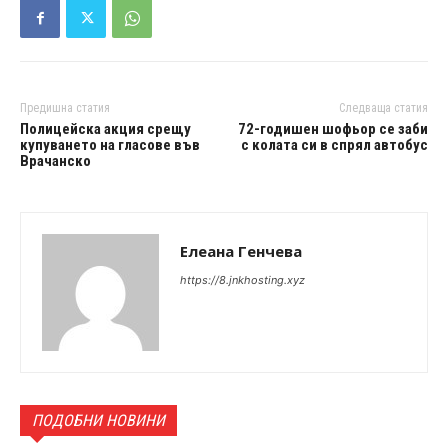
Предишна статия
Следваща статия
Полицейска акция срещу
72-годишен шофьор се заби
купуването на гласове във
с колата си в спрял автобус
Врачанско
Елеана Генчева
https://8.jnkhosting.xyz
ПОДОБНИ НОВИНИ