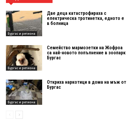
Две деца катастрофираха с
електрическа тротинетка, едното е
в болница
Бургас и региона
Семейство мармозетки на Жофроа
са най-новото попълнение в зоопарк
Бургас
Бургас и региона
Откриха наркотици в дома на мъж от
Бургас
Бургас и региона