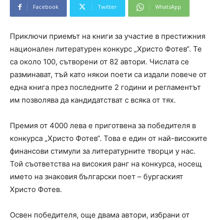
Facebook
Twitter
WhatsApp
Приключи приемът на книги за участие в престижния
национален литературен конкурс „Христо Фотев“. Те
са около 100, сътворени от 82 автори. Числата се
разминават, тъй като някои поети са издали повече от
една книга през последните 2 години и регламентът
им позволява да кандидатстват с всяка от тях.
Премия от 4000 лева е приготвена за победителя в
конкурса „Христо Фотев“. Това е един от най-високите
финансови стимули за литературните творци у нас.
Той съответства на високия ранг на конкурса, носещ
името на знаковия български поет – бургаският
Христо Фотев.
Освен победителя, още двама автори, избрани от