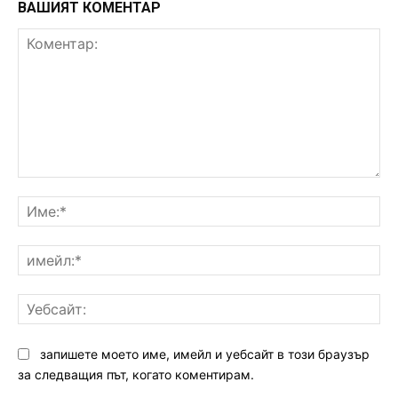
ВАШИЯТ КОМЕНТАР
Коментар:
Им
им
Уе
запишете моето име, имейл и уебсайт в този браузър
за следващия път, когато коментирам.