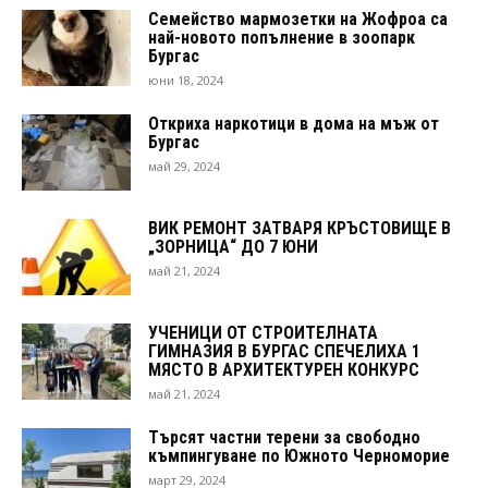
Семейство мармозетки на Жофроа са
най-новото попълнение в зоопарк
Бургас
юни 18, 2024
Откриха наркотици в дома на мъж от
Бургас
май 29, 2024
ВИК РЕМОНТ ЗАТВАРЯ КРЪСТОВИЩЕ В
„ЗОРНИЦА“ ДО 7 ЮНИ
май 21, 2024
УЧЕНИЦИ ОТ СТРОИТЕЛНАТА
ГИМНАЗИЯ В БУРГАС СПЕЧЕЛИХА 1
МЯСТО В АРХИТЕКТУРЕН КОНКУРС
май 21, 2024
Търсят частни терени за свободно
къмпингуване по Южното Черноморие
март 29, 2024