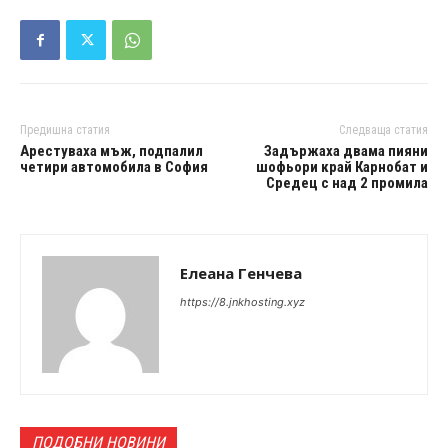
Предишна статия
Следваща статия
Арестуваха мъж, подпалил
Задържаха двама пияни
четири автомобилa в София
шофьори край Карнобат и
Средец с над 2 промила
Елеана Генчева
https://8.jnkhosting.xyz
ПОДОБНИ НОВИНИ