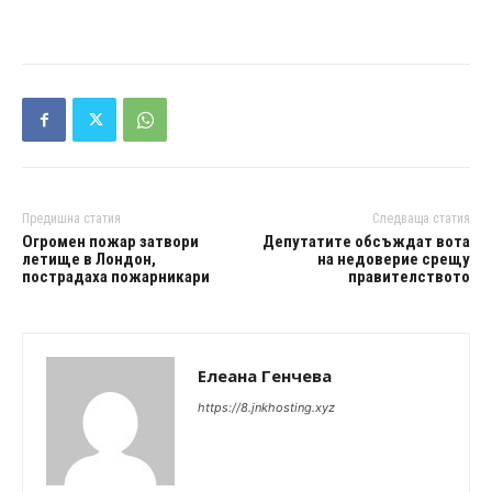
Предишна статия
Следваща статия
Огромен пожар затвори
Депутатите обсъждат вота
летище в Лондон,
на недоверие срещу
пострадаха пожарникари
правителството
Елеана Генчева
https://8.jnkhosting.xyz