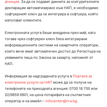
агенция
. За да се подават данните за осигурителните
декларации автоматизирано към НАП, е необходимо
софтуерният ключ да се интегрира в софтуера, който
използват клиентите.
Електронната услуга беше внедрена през май, като
тогава чрез софтуерен ключ бяха интегрирани
информационните системи на хазартните оператори,
които вече имат автоматичен достъп до Регистъра на
уязвимите лица по Закона за хазарта, напомнят от
НАП.
Информация за надградената услуга в
Портала за
електронни услуги на НАП
може да се получи на
телефоните на приходната агенция: 0700 18 700 или
02/9859 6801, на цена по
тарифата на съответния
оператор и на имейл –
infocenter@nra.bg
.