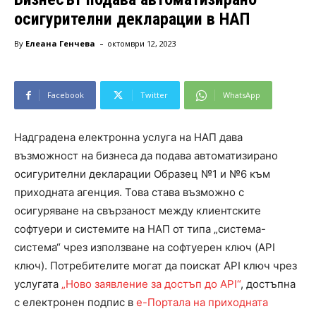
осигурителни декларации в НАП
-
By
Елеана Генчева
октомври 12, 2023
Facebook
Twitter
WhatsApp
Надградена електронна услуга на НАП дава
възможност на бизнеса да подава автоматизирано
осигурителни декларации Образец №1 и №6 към
приходната агенция. Това става възможно с
осигуряване на свързаност между клиентските
софтуери и системите на НАП от типа „система-
система“ чрез използване на софтуерен ключ (API
ключ). Потребителите могат да поискат API ключ чрез
услугата
„Ново заявление за достъп до АPI“
, достъпна
с електронен подпис в
е-Портала на приходната