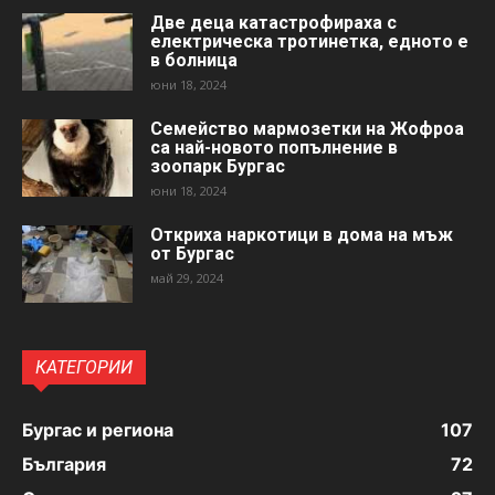
Две деца катастрофираха с
електрическа тротинетка, едното е
в болница
юни 18, 2024
Семейство мармозетки на Жофроа
са най-новото попълнение в
зоопарк Бургас
юни 18, 2024
Откриха наркотици в дома на мъж
от Бургас
май 29, 2024
КАТЕГОРИИ
Бургас и региона
107
България
72