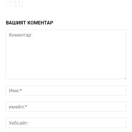
ВАШИЯТ КОМЕНТАР
Коментар:
Им
им
Уе