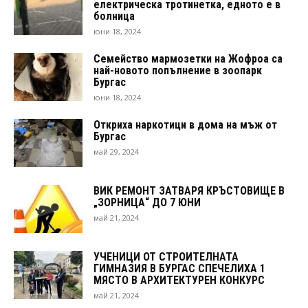
електрическа тротинетка, едното е в
болница
юни 18, 2024
Семейство мармозетки на Жофроа са
най-новото попълнение в зоопарк
Бургас
юни 18, 2024
Откриха наркотици в дома на мъж от
Бургас
май 29, 2024
ВИК РЕМОНТ ЗАТВАРЯ КРЪСТОВИЩЕ В
„ЗОРНИЦА“ ДО 7 ЮНИ
май 21, 2024
УЧЕНИЦИ ОТ СТРОИТЕЛНАТА
ГИМНАЗИЯ В БУРГАС СПЕЧЕЛИХА 1
МЯСТО В АРХИТЕКТУРЕН КОНКУРС
май 21, 2024